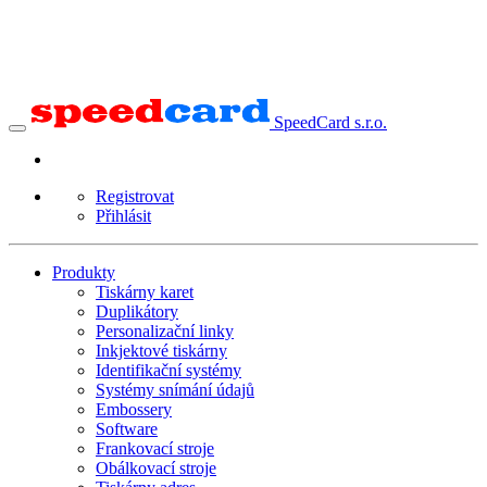
SpeedCard s.r.o.
Registrovat
Přihlásit
Produkty
Tiskárny karet
Duplikátory
Personalizační linky
Inkjektové tiskárny
Identifikační systémy
Systémy snímání údajů
Embossery
Software
Frankovací stroje
Obálkovací stroje