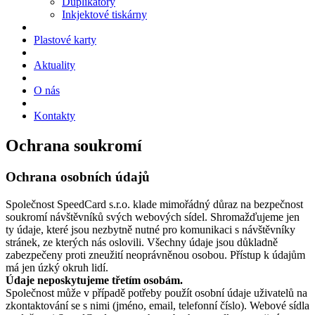
Duplikátory
Inkjektové tiskárny
Plastové karty
Aktuality
O nás
Kontakty
Ochrana soukromí
Ochrana osobních údajů
Společnost SpeedCard s.r.o. klade mimořádný důraz na bezpečnost
soukromí návštěvníků svých webových sídel. Shromažďujeme jen
ty údaje, které jsou nezbytně nutné pro komunikaci s návštěvníky
stránek, ze kterých nás oslovili. Všechny údaje jsou důkladně
zabezpečeny proti zneužití neoprávněnou osobou. Přístup k údajům
má jen úzký okruh lidí.
Údaje neposkytujeme třetím osobám.
Společnost může v případě potřeby použít osobní údaje uživatelů na
zkontaktování se s nimi (jméno, email, telefonní číslo). Webové sídla