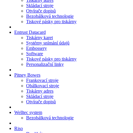
Tiskárny adres
Skládací stroje
Otvírače dopisů
Bezobálková technologie
Tiskové pásky pro tiskárny
Entrust Datacard
Tiskárny karet
Systémy snímání údajů
Embossery
Software
Tiskové pásky pro tiskárny
Personalizační linky
Pitney Bowes
Frankovací stroje
Obálkovací stroje
Tiskárny adres
Skládací stroje
Otvírače dopisů
Welltec system
Bezobálková technologie
Riso