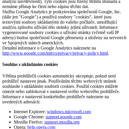
analýzu návštěvnosti). Tyto cookies jsou řízeny třetími stranami a
nemáme přístup ke čtení nebo zápisu těchto dat.
Služba Google Analytics je poskytována společností Google, Inc.
(dále jen "Google") a používá soubory "cookies", které jsou
textovými soubory ukládanými do vašeho počítače, umožňující
analýzu způsobu užívání této stránky jejími uživateli. Informace
vygenerované soubory cookies o užívání stránky (včetně vaší IP
adresy) budou společností Google přeneseny a uloženy na serverech
ve Spojených státech amerických.
Detailní informace o Google Analytics naleznete na
http://www.google.com/intl/cs/privacy/privacy-policy.html
.
Souhlas s ukládáním cookies
Většina prohlížečů cookies automaticky akceptuje, pokud není
prohlížeč nastaven jinak. Používáním těchto webových stránek
souhlasíte s ukládáním souborů cookies. Použití cookies můžete
omezit nebo zablokovat v nastavení svého webového prohlížeče.
Informace o nastavení konkrétního prohlížeče naleznete na
uvedených adresách:
Internet Explorer:
windows.microsoft.com
Google Chrome:
support.google.com
Mozilla Firefox:
support.mozilla.org
Opera:
help.opera.com