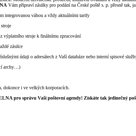
LNA
Vám připraví zásilky pro podání na České poště s. p. přesně tak, jak
 integrovanou váhou a vždy aktuálními tarify
stroje
výplatního stroje k finálnímu zpracování
aždé zásilce
íslušnými údaji o adresátech z Vaší databáze nebo interní spisové služb
cí archy…)
h, dokonce i ve velkých korporacích.
ELNA pro správu Vaší poštovní agendy! Získáte tak jedinečný poš