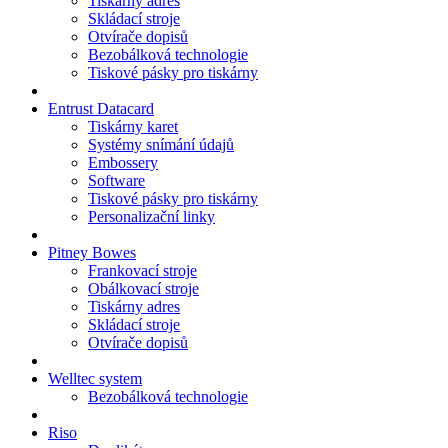
Tiskárny adres
Skládací stroje
Otvírače dopisů
Bezobálková technologie
Tiskové pásky pro tiskárny
Entrust Datacard
Tiskárny karet
Systémy snímání údajů
Embossery
Software
Tiskové pásky pro tiskárny
Personalizační linky
Pitney Bowes
Frankovací stroje
Obálkovací stroje
Tiskárny adres
Skládací stroje
Otvírače dopisů
Welltec system
Bezobálková technologie
Riso