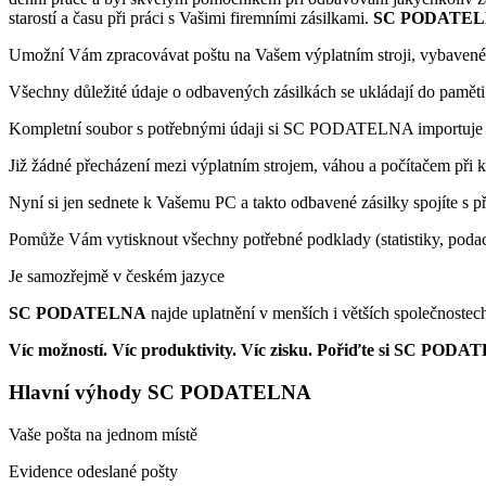
starostí a času při práci s Vašimi firemními zásilkami.
SC PODATE
Umožní Vám zpracovávat poštu na Vašem výplatním stroji, vybaveném
Všechny důležité údaje o odbavených zásilkách se ukládají do paměti 
Kompletní soubor s potřebnými údaji si SC PODATELNA importuje z 
Již žádné přecházení mezi výplatním strojem, váhou a počítačem při k
Nyní si jen sednete k Vašemu PC a takto odbavené zásilky spojíte s př
Pomůže Vám vytisknout všechny potřebné podklady (statistiky, poda
Je samozřejmě v českém jazyce
SC PODATELNA
najde uplatnění v menších i větších společnostec
Víc možností. Víc produktivity. Víc zisku. Pořiďte si SC PODAT
Hlavní výhody SC PODATELNA
Vaše pošta na jednom místě
Evidence odeslané pošty