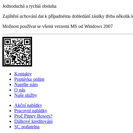
Jednoduchá a rychlá obsluha
Zajištění uchování dat k případnému dohledání zásilky třeba několik l
Možnost používat se všemi verzemi MS od Windows 2007
Kontakty
Poptávka online
Napište nám
O nás
Naše služby
Akční nabídky
Pracovní nabídky
Proč Pitney Bowes?
Dálkové kreditování
SC podatelna