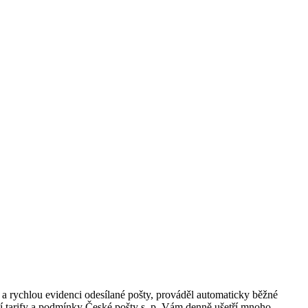
 rychlou evidenci odesílané pošty, prováděl automaticky běžné
ní tarify a podmínky České pošty s. p. Vám denně ušetří mnoho