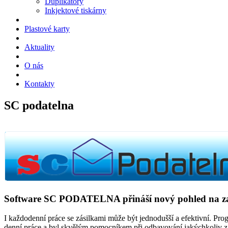
Duplikátory
Inkjektové tiskárny
Plastové karty
Aktuality
O nás
Kontakty
SC podatelna
Software
SC PODATELNA
přináší nový pohled na z
I každodenní práce se zásilkami může být jednodušší a efektivní. 
denní práce a byl skvělým pomocníkem při odbavování jakýchkoliv zás