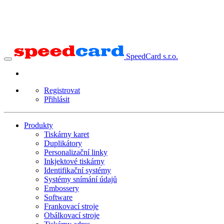
SpeedCard s.r.o.
Registrovat
Přihlásit
Produkty
Tiskárny karet
Duplikátory
Personalizační linky
Inkjektové tiskárny
Identifikační systémy
Systémy snímání údajů
Embossery
Software
Frankovací stroje
Obálkovací stroje