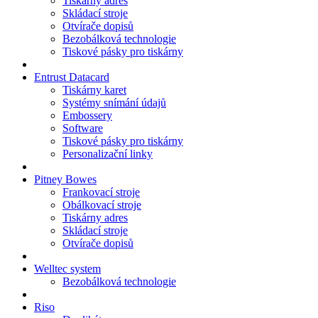
Tiskárny adres
Skládací stroje
Otvírače dopisů
Bezobálková technologie
Tiskové pásky pro tiskárny
Entrust Datacard
Tiskárny karet
Systémy snímání údajů
Embossery
Software
Tiskové pásky pro tiskárny
Personalizační linky
Pitney Bowes
Frankovací stroje
Obálkovací stroje
Tiskárny adres
Skládací stroje
Otvírače dopisů
Welltec system
Bezobálková technologie
Riso