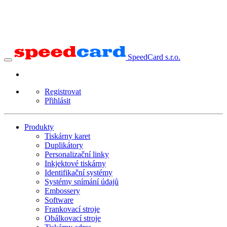
SpeedCard s.r.o.
Registrovat
Přihlásit
Produkty
Tiskárny karet
Duplikátory
Personalizační linky
Inkjektové tiskárny
Identifikační systémy
Systémy snímání údajů
Embossery
Software
Frankovací stroje
Obálkovací stroje