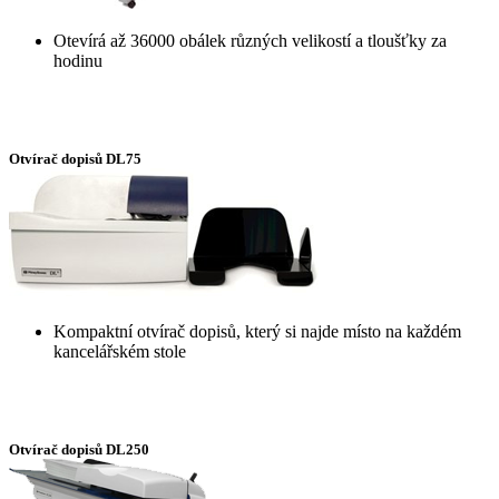
Otevírá až 36000 obálek různých velikostí a tloušťky za
hodinu
Otvírač dopisů DL75
Kompaktní otvírač dopisů, který si najde místo na každém
kancelářském stole
Otvírač dopisů DL250