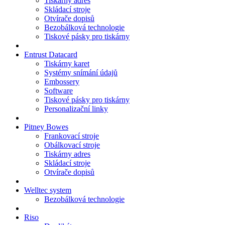
Tiskárny adres
Skládací stroje
Otvírače dopisů
Bezobálková technologie
Tiskové pásky pro tiskárny
Entrust Datacard
Tiskárny karet
Systémy snímání údajů
Embossery
Software
Tiskové pásky pro tiskárny
Personalizační linky
Pitney Bowes
Frankovací stroje
Obálkovací stroje
Tiskárny adres
Skládací stroje
Otvírače dopisů
Welltec system
Bezobálková technologie
Riso