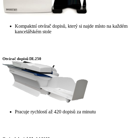
Kompaktní otvírač dopisů, který si najde místo na každém
kancelářském stole
Otvírač dopisů DL250
Pracuje rychlostí až 420 dopisů za minutu