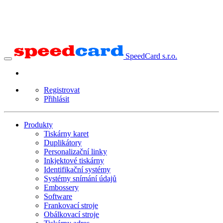
SpeedCard s.r.o.
Registrovat
Přihlásit
Produkty
Tiskárny karet
Duplikátory
Personalizační linky
Inkjektové tiskárny
Identifikační systémy
Systémy snímání údajů
Embossery
Software
Frankovací stroje
Obálkovací stroje