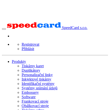
SpeedCard s.r.o.
Registrovat
Přihlásit
Produkty
Tiskárny karet
Duplikátory
Personalizační linky
Inkjektové tiskárny
Identifikační systémy
Systémy snímání údajů
Embossery
Software
Frankovací stroje
Obálkovací stroje