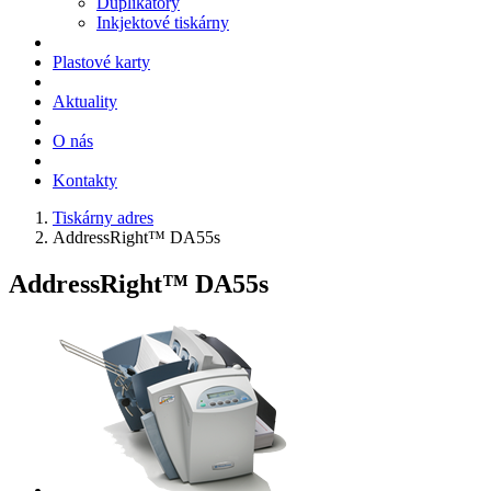
Duplikátory
Inkjektové tiskárny
Plastové karty
Aktuality
O nás
Kontakty
Tiskárny adres
AddressRight™ DA55s
AddressRight™ DA55s