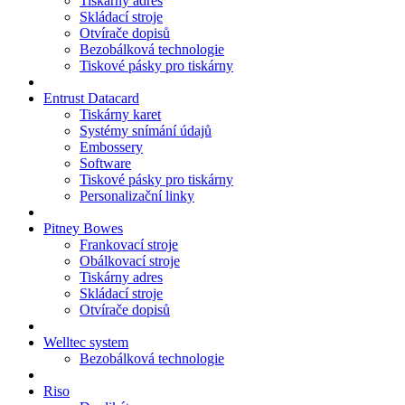
Tiskárny adres
Skládací stroje
Otvírače dopisů
Bezobálková technologie
Tiskové pásky pro tiskárny
Entrust Datacard
Tiskárny karet
Systémy snímání údajů
Embossery
Software
Tiskové pásky pro tiskárny
Personalizační linky
Pitney Bowes
Frankovací stroje
Obálkovací stroje
Tiskárny adres
Skládací stroje
Otvírače dopisů
Welltec system
Bezobálková technologie
Riso