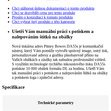
Chci stáhnout úplnou dokumentaci o tomto produktu
Chci se dozvědět cenu pro tento produkt
Prosím o konzultaci k tomuto produktu
Chci vybrat jiný produkt z této kategorie
Ušetří Vám manuální práci s potiskem a
nalepováním štítků na obálky
Nová tiskárna adres Pitney Bowes DA55s je komunikační
nástroj, který Vám pomůže vytvořit správný image, ostrý tisk,
personalizované adresy a grafiku plnobarevně přímo na
Vašich obálkách a zásilky tak nabudou profesionální vzhled.
S využitím technologie rychlého inkoustového tisku DA55s
potiskne 10 000 obálek formátu DL za hodinu. Ušetří Vám
tak manuální práci s potiskem a nalepováním štítků na obálky
a potiskem loga i zpáteční adresy.
Specifikace
Technické parametry